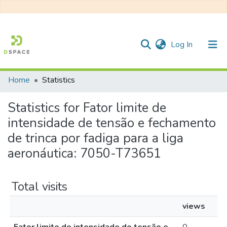
(current)
Log In
Home
Statistics
Communities & Collections
Statistics for Fator limite de
All of DSpace
intensidade de tensão e fechamento
de trinca por fadiga para a liga
aeronáutica: 7050-T73651
Total visits
views