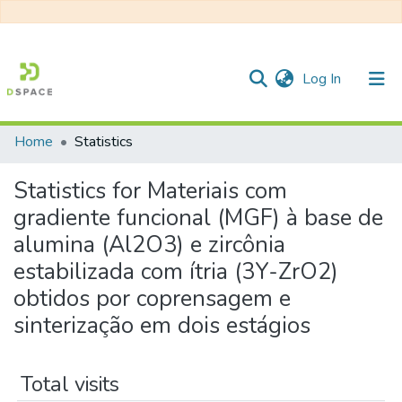
(current)
Log In
Home
Statistics
Communities & Collections
Statistics for Materiais com
All of DSpace
gradiente funcional (MGF) à base de
alumina (Al2O3) e zircônia
estabilizada com ítria (3Y-ZrO2)
obtidos por coprensagem e
sinterização em dois estágios
Total visits