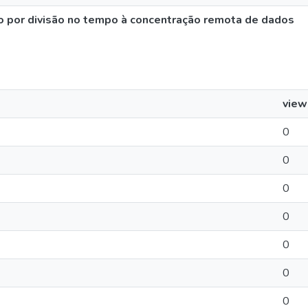
o por divisão no tempo à concentração remota de dados
view
0
0
0
0
0
0
0