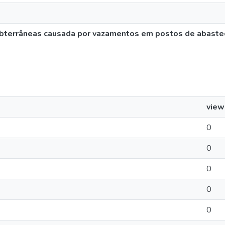
subterrâneas causada por vazamentos em postos de abaste
view
0
0
0
0
0