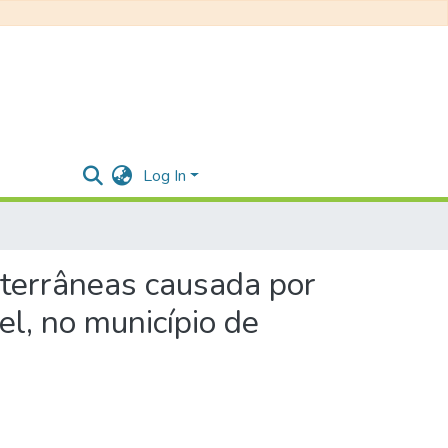
Log In
ubterrâneas causada por
l, no município de