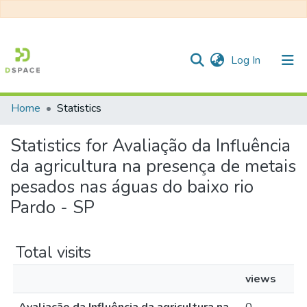
(current)
Log In
Home
Statistics
Communities & Collections
Statistics for Avaliação da Influência
All of DSpace
da agricultura na presença de metais
pesados nas águas do baixo rio
Pardo - SP
Total visits
views