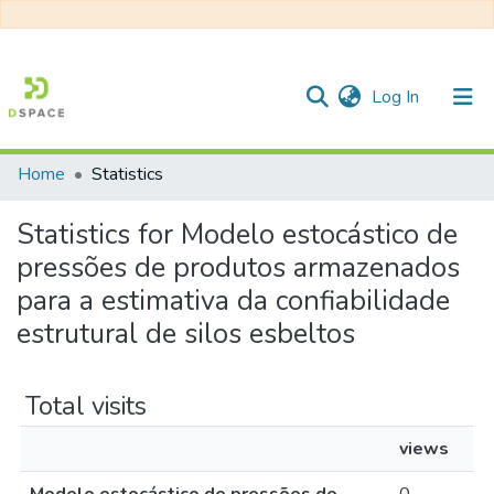
(current)
Log In
Home
Statistics
Communities & Collections
Statistics for Modelo estocástico de
All of DSpace
pressões de produtos armazenados
para a estimativa da confiabilidade
estrutural de silos esbeltos
Total visits
views