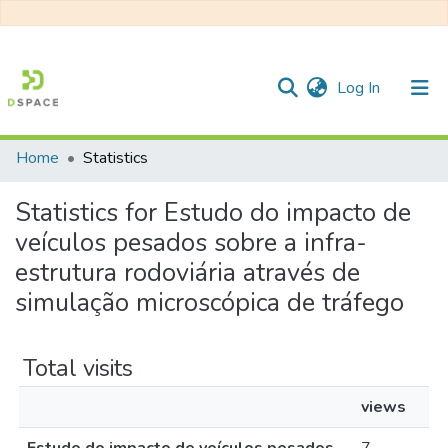
(current)
Log In
Home
Statistics
Communities & Collections
Statistics for Estudo do impacto de
All of DSpace
veículos pesados sobre a infra-
estrutura rodoviária através de
simulação microscópica de tráfego
Total visits
views