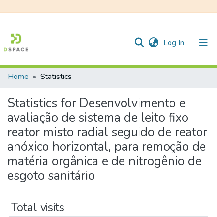
(current)
Log In
Home
Statistics
Communities & Collections
Statistics for Desenvolvimento e
All of DSpace
avaliação de sistema de leito fixo
reator misto radial seguido de reator
anóxico horizontal, para remoção de
matéria orgânica e de nitrogênio de
esgoto sanitário
Total visits