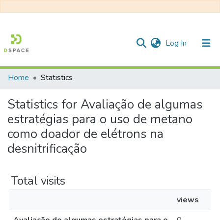
(current)
Log In
Home
Statistics
Communities & Collections
Statistics for Avaliação de algumas
All of DSpace
estratégias para o uso de metano
como doador de elétrons na
desnitrificação
Total visits
views