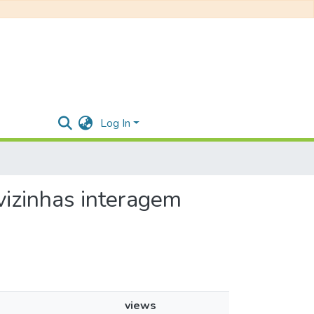
Log In
vizinhas interagem
views