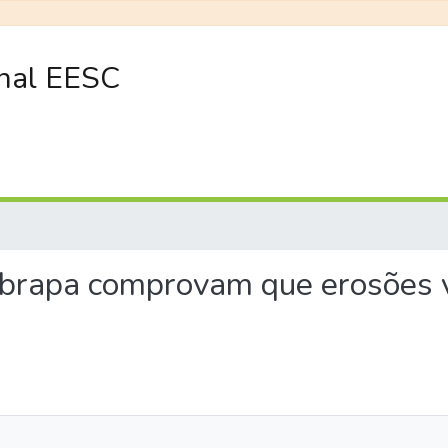
onal EESC
mbrapa comprovam que erosões 