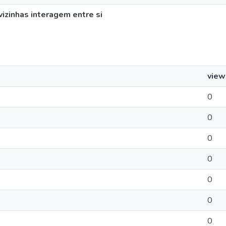
zinhas interagem entre si
view
0
0
0
0
0
0
0