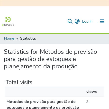
(current)
Log In
Home
Statistics
Communities & Collections
Statistics for Métodos de previsão
All of DSpace
para gestão de estoques e
planejamento da produção
Total visits
views
Métodos de previsão para gestão de
3
estoques e planejamento da produção