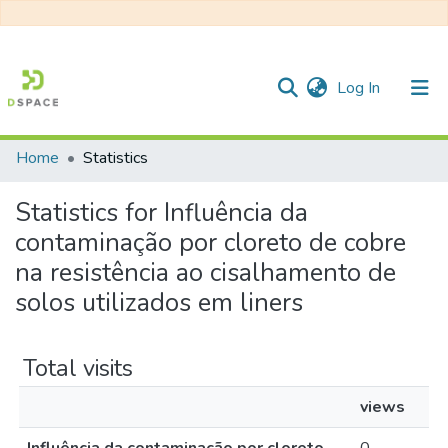
(current)
Log In
Home
Statistics
Communities & Collections
Statistics for Influência da
All of DSpace
contaminação por cloreto de cobre
na resistência ao cisalhamento de
solos utilizados em liners
Total visits
views