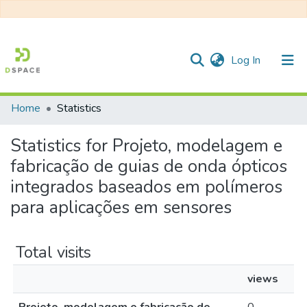
(current)
Log In
Home
Statistics
Communities & Collections
Statistics for Projeto, modelagem e
All of DSpace
fabricação de guias de onda ópticos
integrados baseados em polímeros
para aplicações em sensores
Total visits
views