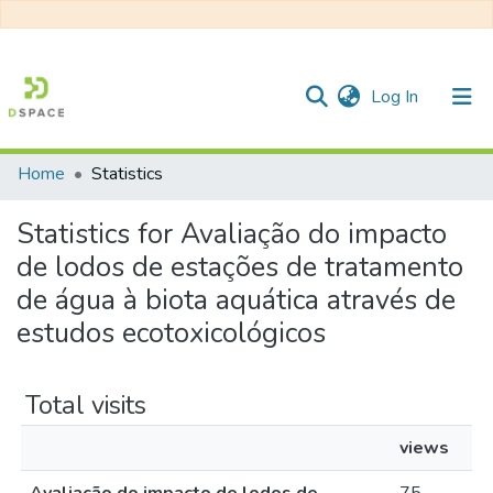
(current)
Log In
Home
Statistics
Communities & Collections
Statistics for Avaliação do impacto
All of DSpace
de lodos de estações de tratamento
de água à biota aquática através de
estudos ecotoxicológicos
Total visits
views