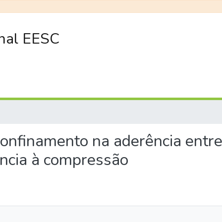
onal EESC
o confinamento na aderência entr
ência à compressão