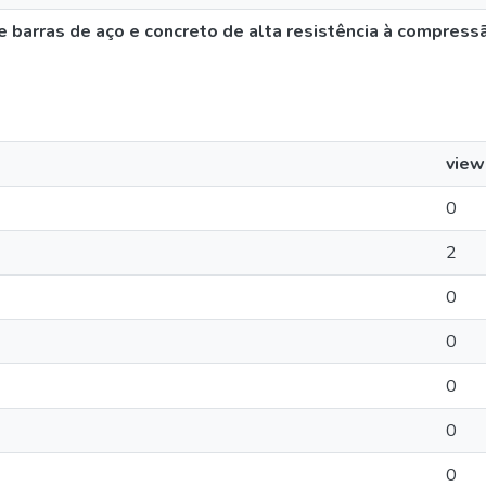
e barras de aço e concreto de alta resistência à compress
view
0
2
0
0
0
0
0