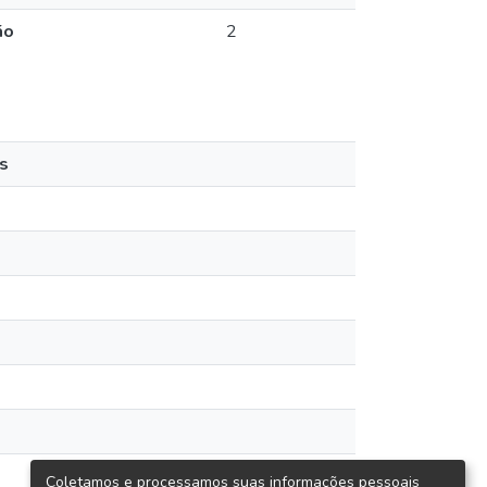
ão
2
s
Coletamos e processamos suas informações pessoais