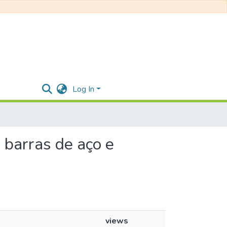
Log In
e barras de aço e
views