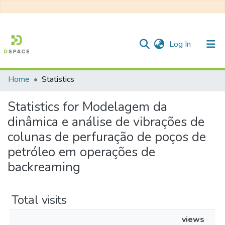
(current)
Log In
Home
Statistics
Communities & Collections
Statistics for Modelagem da
All of DSpace
dinâmica e análise de vibrações de
colunas de perfuração de poços de
petróleo em operações de
backreaming
Total visits
views