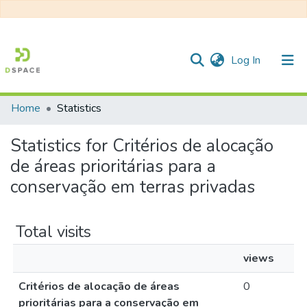
(current)
Log In
Home
Statistics
Communities & Collections
Statistics for Critérios de alocação
All of DSpace
de áreas prioritárias para a
conservação em terras privadas
Total visits
views
Critérios de alocação de áreas
0
prioritárias para a conservação em