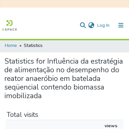
(current)
Log In
Home
Statistics
Communities & Collections
Statistics for Influência da estratégia
All of DSpace
de alimentação no desempenho do
reator anaeróbio em batelada
seqüencial contendo biomassa
imobilizada
Total visits
views