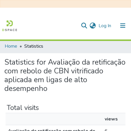
(current)
Log In
Home
Statistics
Communities & Collections
Statistics for Avaliação da retificação
All of DSpace
com rebolo de CBN vitrificado
aplicada em ligas de alto
desempenho
Total visits
views