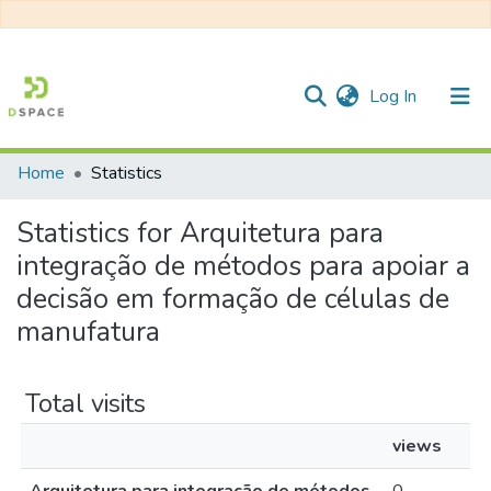
(current)
Log In
Home
Statistics
Communities & Collections
Statistics for Arquitetura para
All of DSpace
integração de métodos para apoiar a
decisão em formação de células de
manufatura
Total visits
views