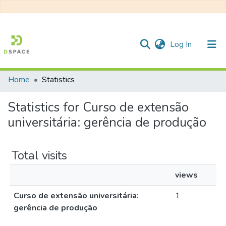
(current)
Log In
Home
Statistics
Communities & Collections
Statistics for Curso de extensão
All of DSpace
universitária: gerência de produção
Total visits
views
Curso de extensão universitária:
1
gerência de produção