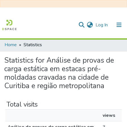
(current)
Log In
Home
Statistics
Communities & Collections
Statistics for Análise de provas de
All of DSpace
carga estática em estacas pré-
moldadas cravadas na cidade de
Curitiba e região metropolitana
Total visits
views