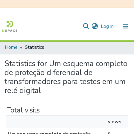
(current)
Log In
Home
Statistics
Communities & Collections
Statistics for Um esquema completo
All of DSpace
de proteção diferencial de
transformadores para testes em um
relé digital
Total visits
views