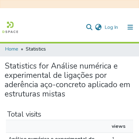
(current)
Log In
Home
Statistics
Communities & Collections
Statistics for Análise numérica e
All of DSpace
experimental de ligações por
aderência aço-concreto aplicado em
estruturas mistas
Total visits
views