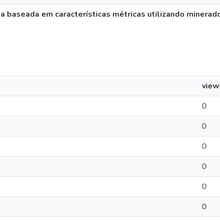
 baseada em características métricas utilizando minerad
view
0
0
0
0
0
0