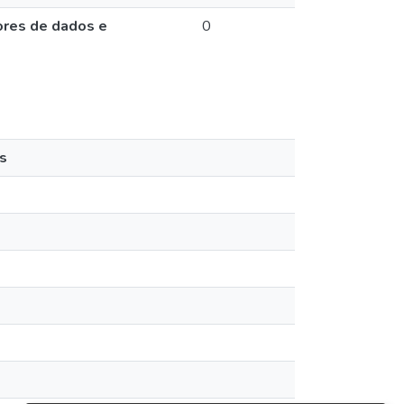
ores de dados e
0
s