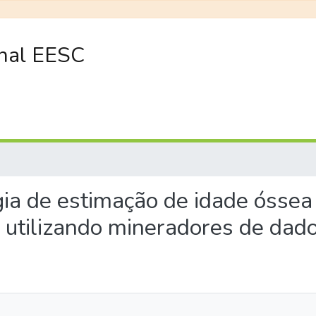
onal EESC
ogia de estimação de idade ósse
s utilizando mineradores de dado