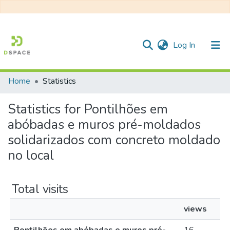
(current)
Log In
Home
Statistics
Communities & Collections
Statistics for Pontilhões em
All of DSpace
abóbadas e muros pré-moldados
solidarizados com concreto moldado
no local
Total visits
views