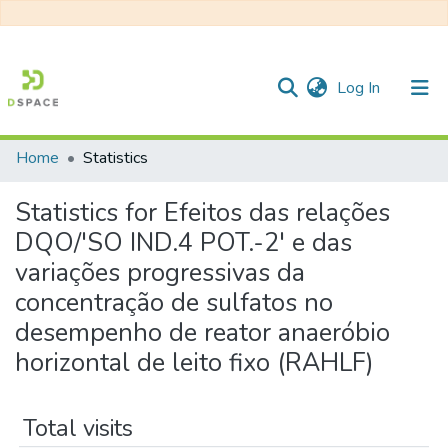
(current)
Log In
Home
Statistics
Communities & Collections
Statistics for Efeitos das relações
All of DSpace
DQO/'SO IND.4 POT.-2' e das
variações progressivas da
concentração de sulfatos no
desempenho de reator anaeróbio
horizontal de leito fixo (RAHLF)
Total visits