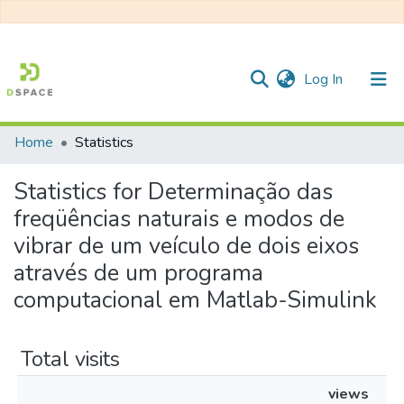
(current)
Log In
Home
Statistics
Communities & Collections
Statistics for Determinação das
All of DSpace
freqüências naturais e modos de
vibrar de um veículo de dois eixos
através de um programa
computacional em Matlab-Simulink
Total visits
views