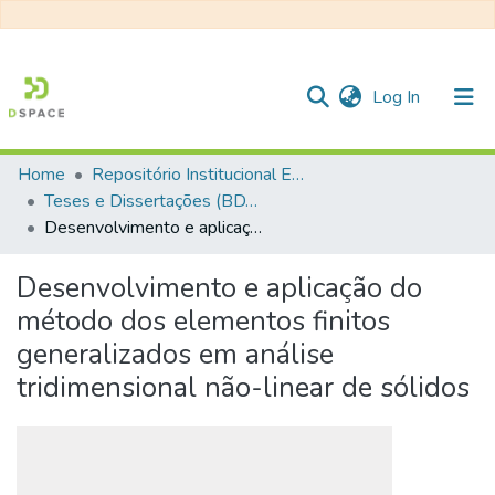
(current)
Log In
Home
Repositório Institucional EESC
Communities & Collections
Teses e Dissertações (BDTD USP)
Desenvolvimento e aplicação do método dos elementos finitos generalizados em análise tridimensional não-linear de sólidos
All of DSpace
Statistics
Desenvolvimento e aplicação do
método dos elementos finitos
generalizados em análise
tridimensional não-linear de sólidos