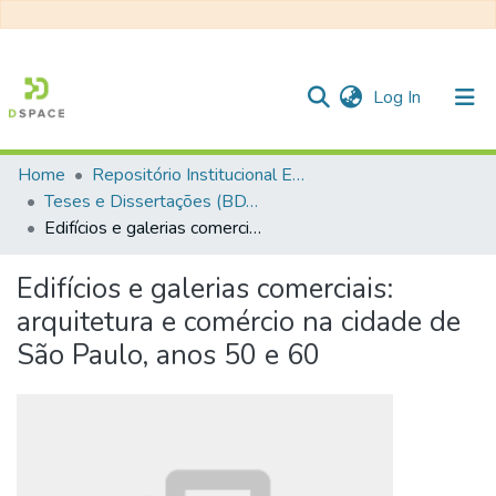
(current)
Log In
Home
Repositório Institucional EESC
Communities & Collections
Teses e Dissertações (BDTD USP)
Edifícios e galerias comerciais: arquitetura e comércio na cidade de São Paulo, anos 50 e 60
All of DSpace
Statistics
Edifícios e galerias comerciais:
arquitetura e comércio na cidade de
São Paulo, anos 50 e 60