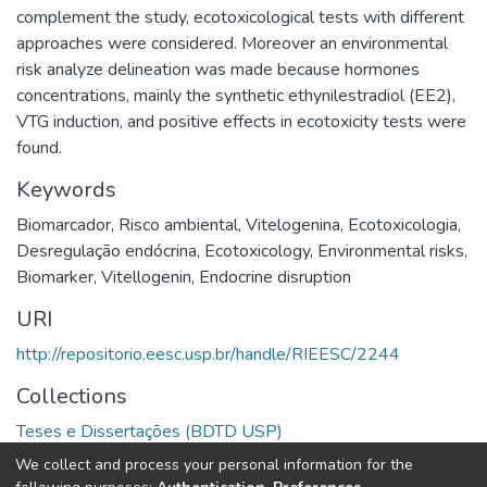
complement the study, ecotoxicological tests with different
approaches were considered. Moreover an environmental
risk analyze delineation was made because hormones
concentrations, mainly the synthetic ethynilestradiol (EE2),
VTG induction, and positive effects in ecotoxicity tests were
found.
Keywords
Biomarcador
,
Risco ambiental
,
Vitelogenina
,
Ecotoxicologia
,
Desregulação endócrina
,
Ecotoxicology
,
Environmental risks
,
Biomarker
,
Vitellogenin
,
Endocrine disruption
URI
http://repositorio.eesc.usp.br/handle/RIEESC/2244
Collections
Teses e Dissertações (BDTD USP)
We collect and process your personal information for the
Full item page