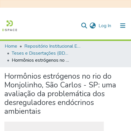
(current)
Log In
Home
Repositório Institucional EESC
Communities & Collections
Teses e Dissertações (BDTD USP)
Hormônios estrógenos no rio do Monjolinho, São Carlos - SP: uma avaliação da problemática dos desreguladores endócrinos ambientais
All of DSpace
Statistics
Hormônios estrógenos no rio do
Monjolinho, São Carlos - SP: uma
avaliação da problemática dos
desreguladores endócrinos
ambientais