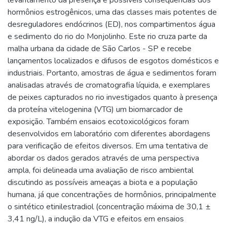
levantamento da presença e possíveis conseqüências dos
hormônios estrogênicos, uma das classes mais potentes de
desreguladores endócrinos (ED), nos compartimentos água
e sedimento do rio do Monjolinho. Este rio cruza parte da
malha urbana da cidade de São Carlos - SP e recebe
lançamentos localizados e difusos de esgotos domésticos e
industriais. Portanto, amostras de água e sedimentos foram
analisadas através de cromatografia líquida, e exemplares
de peixes capturados no rio investigados quanto à presença
da proteína vitelogenina (VTG) um biomarcador de
exposição. Também ensaios ecotoxicológicos foram
desenvolvidos em laboratório com diferentes abordagens
para verificação de efeitos diversos. Em uma tentativa de
abordar os dados gerados através de uma perspectiva
ampla, foi delineada uma avaliação de risco ambiental
discutindo as possíveis ameaças a biota e a população
humana, já que concentrações de hormônios, principalmente
o sintético etinilestradiol (concentração máxima de 30,1 ±
3,41 ng/L), a indução da VTG e efeitos em ensaios