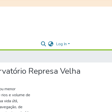
Log In
rvatório Represa Velha
 ou menor
 rios e volume de
 vida útil,
avegação, de