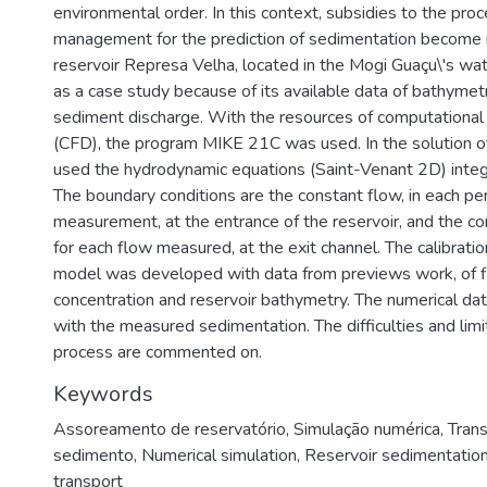
environmental order. In this context, subsidies to the proc
management for the prediction of sedimentation become 
reservoir Represa Velha, located in the Mogi Guaçu\'s w
as a case study because of its available data of bathymet
sediment discharge. With the resources of computational
(CFD), the program MIKE 21C was used. In the solution o
used the hydrodynamic equations (Saint-Venant 2D) integra
The boundary conditions are the constant flow, in each per
measurement, at the entrance of the reservoir, and the co
for each flow measured, at the exit channel. The calibratio
model was developed with data from previews work, of 
concentration and reservoir bathymetry. The numerical d
with the measured sedimentation. The difficulties and limit
process are commented on.
Keywords
Assoreamento de reservatório
,
Simulação numérica
,
Tran
sedimento
,
Numerical simulation
,
Reservoir sedimentatio
transport