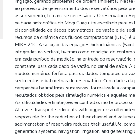
irrigação, gerando problemas de ordem ambiental. Neste 
ao processo de gerenciamento dos reservatórios pela pr
assoreamento, tornam-se necessários. O reservatório Re
na bacia hidrográfica do Mogi Guaçu, foi escolhido para e
disponibilidade de dados batimétricos, de vazão e de se
recursos da dinâmica dos fluidos computacional (DFC), é u
MIKE 21C. A solução das equações hidrodinâmicas (Sain
integradas na vertical, tiveram como condição de contorn
em cada período da medição, na entrada do reservatório, e
constante, para cada dado de vazão, no canal de saída. A 
modelo numérico foi feita para os dados temporais de va
sedimentos e batimetrias do reservatório. Com dados da p
campanhas batimétricas sucessivas, foi realizada a compa
resultados obtidos pela simulação numérica e aqueles m
As dificuldades e limitações encontradas neste process
All rivers transport sediments with bigger or smaller inten
responsible for the reduction of their channel and volume 
sedimentation of reservoirs reduces their useful life, co
generation systems, navigation, irrigation, and generating