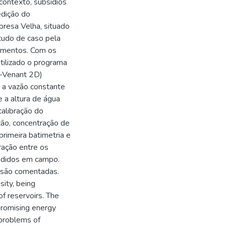
contexto, subsídios
edição do
presa Velha, situado
studo de caso pela
dimentos. Com os
tilizado o programa
t-Venant 2D)
o a vazão constante
 a altura de água
calibração do
zão, concentração de
rimeira batimetria e
ração entre os
edidos em campo.
o são comentadas.
sity, being
of reservoirs. The
mpromising energy
 problems of