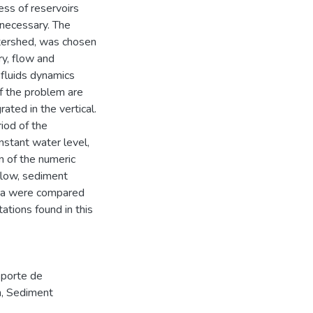
ess of reservoirs
necessary. The
atershed, was chosen
ry, flow and
 fluids dynamics
f the problem are
ted in the vertical.
iod of the
nstant water level,
n of the numeric
flow, sediment
ata were compared
ations found in this
sporte de
n
,
Sediment