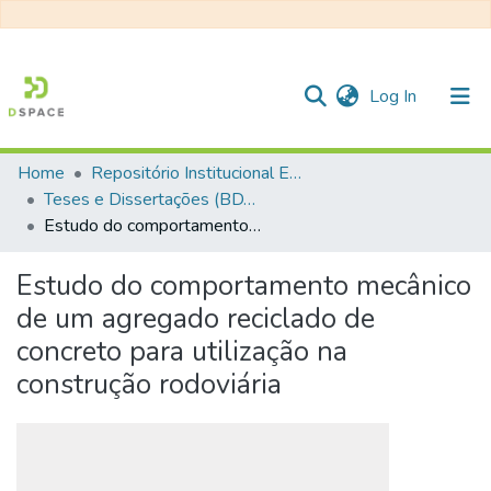
(current)
Log In
Home
Repositório Institucional EESC
Communities & Collections
Teses e Dissertações (BDTD USP)
Estudo do comportamento mecânico de um agregado reciclado de concreto para utilização na construção rodoviária
All of DSpace
Statistics
Estudo do comportamento mecânico
de um agregado reciclado de
concreto para utilização na
construção rodoviária