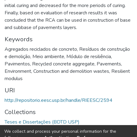
initial curing and decreased for the more periods of curing.
Finally, based on evaluation of research results it was
concluded that the RCA can be used in construction of base
and subbase of pavements layers.
Keywords
Agregados reciclados de concreto
,
Resíduos de construção
e demolição
,
Meio ambiente
,
Módulo de resiliência
,
Pavimentos
,
Recycled concrete aggregate
,
Pavements
,
Environment
,
Construction and demolition wastes
,
Resilient
modulus
URI
http://repositorio.eesc.usp.br/handle/RIEESC/2594
Collections
Teses e Dissertações (BDTD USP)
We collect and process your personal information for the
Full item page