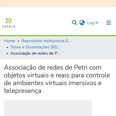
(current)
Log In
Home
Repositório Institucional EESC
Communities & Collections
Teses e Dissertações (BDTD USP)
Associação de redes de Petri com objetos virtuais e reais para controle de ambientes virtuais imersivos e telepresença
All of DSpace
Statistics
Associação de redes de Petri com
objetos virtuais e reais para controle
de ambientes virtuais imersivos e
telepresença