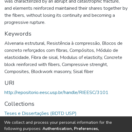
was characterized by an abrupt and catastrophic fracture,
and elements reinforced maintained their shares together by
the fibers, without losing its continuity and becoming a
progressive rupture.
Keywords
Alvenaria estrutural
,
Resistência à compressão
,
Blocos de
concreto reforçados com fibras
,
Compósitos
,
Módulo de
elasticidade
,
Fibra de sisal
,
Modulus of elasticity
,
Concrete
block reinforced with fibers
,
Compressive strenght
,
Composites
,
Blockwork masonry
,
Sisal fiber
URI
http://repositorio.eesc.usp.br/handle/RIEESC/3101
Collections
Teses e Dissertações (BDTD USP)
We collect and process your personal information for the
Full item page
following purposes:
Authentication, Preferences,