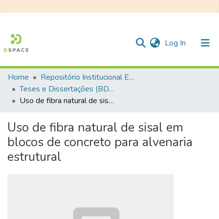
(current)
Log In
Home
Repositório Institucional EESC
Communities & Collections
Teses e Dissertações (BDTD USP)
Uso de fibra natural de sisal em blocos de concreto para alvenaria estrutural
All of DSpace
Statistics
Uso de fibra natural de sisal em
blocos de concreto para alvenaria
estrutural