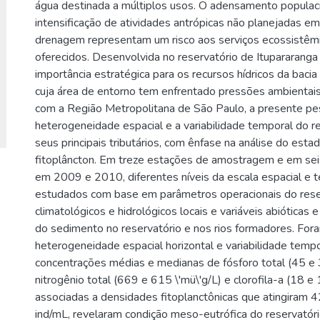
água destinada a múltiplos usos. O adensamento populaci
intensificação de atividades antrópicas não planejadas em
drenagem representam um risco aos serviços ecossistêmi
oferecidos. Desenvolvida no reservatório de Itupararanga
importância estratégica para os recursos hídricos da bacia
cuja área de entorno tem enfrentado pressões ambientai
com a Região Metropolitana de São Paulo, a presente pes
heterogeneidade espacial e a variabilidade temporal do r
seus principais tributários, com ênfase na análise do estad
fitoplâncton. Em treze estações de amostragem e em seis
em 2009 e 2010, diferentes níveis da escala espacial e 
estudados com base em parâmetros operacionais do reser
climatológicos e hidrológicos locais e variáveis abióticas e
do sedimento no reservatório e nos rios formadores. Fo
heterogeneidade espacial horizontal e variabilidade tempor
concentrações médias e medianas de fósforo total (45 e 3
nitrogênio total (669 e 615 \'mü\'g/L) e clorofila-a (18 e 
associadas a densidades fitoplanctônicas que atingiram 4
ind/mL, revelaram condição meso-eutrófica do reservatóri