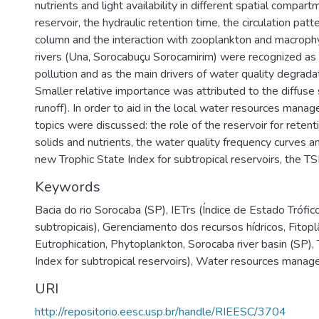
nutrients and light availability in different spatial compar
reservoir, the hydraulic retention time, the circulation pat
column and the interaction with zooplankton and macrophy
rivers (Una, Sorocabuçu Sorocamirim) were recognized as 
pollution and as the main drivers of water quality degradat
Smaller relative importance was attributed to the diffuse 
runoff). In order to aid in the local water resources mana
topics were discussed: the role of the reservoir for retent
solids and nutrients, the water quality frequency curves a
new Trophic State Index for subtropical reservoirs, the TSI
Keywords
Bacia do rio Sorocaba (SP)
,
IETrs (Índice de Estado Trófic
subtropicais)
,
Gerenciamento dos recursos hídricos
,
Fitopl
Eutrophication
,
Phytoplankton
,
Sorocaba river basin (SP)
,
Index for subtropical reservoirs)
,
Water resources manag
URI
http://repositorio.eesc.usp.br/handle/RIEESC/3704