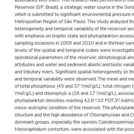
associated with them. This research was performed in the
Reservoir (SP, Brazil), a strategic water source in the Sor
which is submitted to significant environmental pressure 
Metropolitan Region of São Paulo. This study analyzed th
heterogeneity and temporal variability of the reservoir and 
with emphasis on trophic state and phytoplankton assess
sampling occasions in 2009 and 2010 and in thirteen sampl
levels of the spatial and temporal scales were investigat
operational parameters of the reservoir, climatological and
attributes and water and sediment abiotic and biotic variab
and tributary rivers. Significant spatial heterogeneity (in t
and temporal variability were observed. The mean and me
of total phosphorus (45 and 37 \'mü\'g/L), total nitrogen
\'mü\'g/L) and chlorophyll-a (18 and 17 \'mü\'g/L), associ
phytoplankton densities reaching 42.8 \'10 POT.3\' ind/mL
meso-eutrophic condition of the reservoir. The phytopla
structure and the high abundance of Chlorophyceae and C
dominant groups, especially the species Cylindrospermopsi
Monoraphidium contortum, were associated with the possi