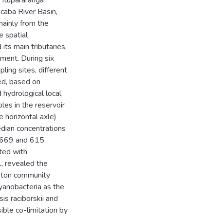
 Itupararanga
ocaba River Basin,
mainly from the
e spatial
its main tributaries,
ment. During six
ing sites, different
ed, based on
 hydrological local
les in the reservoir
he horizontal axle)
dian concentrations
 (669 and 615
ated with
, revealed the
nkton community
yanobacteria as the
s raciborskii and
ble co-limitation by