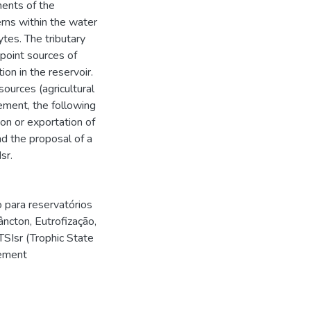
tments of the
terns within the water
tes. The tributary
point sources of
ion in the reservoir.
sources (agricultural
gement, the following
ion or exportation of
nd the proposal of a
sr.
o para reservatórios
âncton
,
Eutrofização
,
TSIsr (Trophic State
ement