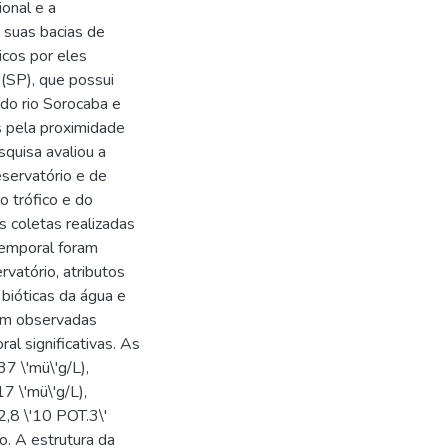
onal e a
 suas bacias de
cos por eles
 (SP), que possui
 do rio Sorocaba e
s pela proximidade
quisa avaliou a
eservatório e de
o trófico e do
 coletas realizadas
temporal foram
vatório, atributos
 bióticas da água e
ram observadas
al significativas. As
7 \'mü\'g/L),
17 \'mü\'g/L),
2,8 \'10 POT.3\'
o. A estrutura da