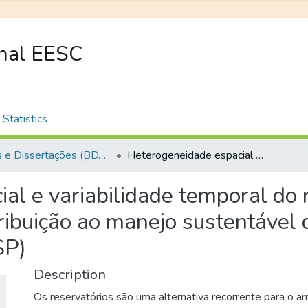
onal EESC
Statistics
Teses e Dissertações (BDTD USP)
Heterogeneidade espacial e variabilidade temporal do reservatório de Itupararanga: uma contribuição ao manejo sustentável dos recursos hídricos da bacia do rio Sorocaba (SP)
al e variabilidade temporal do 
ribuição ao manejo sustentável d
SP)
Description
Os reservatórios são uma alternativa recorrente para o 