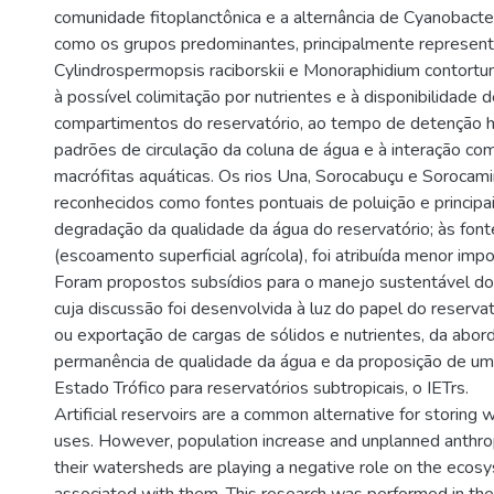
comunidade fitoplanctônica e a alternância de Cyanobact
como os grupos predominantes, principalmente represen
Cylindrospermopsis raciborskii e Monoraphidium contortu
à possível colimitação por nutrientes e à disponibilidade 
compartimentos do reservatório, ao tempo de detenção hi
padrões de circulação da coluna de água e à interação co
macrófitas aquáticas. Os rios Una, Sorocabuçu e Sorocami
reconhecidos como fontes pontuais de poluição e principa
degradação da qualidade da água do reservatório; às font
(escoamento superficial agrícola), foi atribuída menor impor
Foram propostos subsídios para o manejo sustentável dos
cuja discussão foi desenvolvida à luz do papel do reserva
ou exportação de cargas de sólidos e nutrientes, da abo
permanência de qualidade da água e da proposição de um
Estado Trófico para reservatórios subtropicais, o IETrs.
Artificial reservoirs are a common alternative for storing w
uses. However, population increase and unplanned anthropo
their watersheds are playing a negative role on the ecos