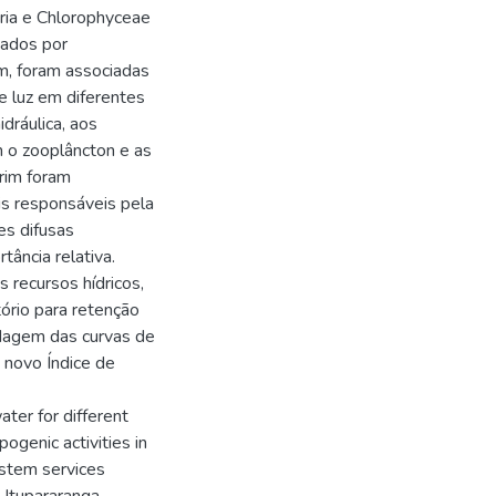
eria e Chlorophyceae
tados por
m, foram associadas
de luz em diferentes
dráulica, aos
m o zooplâncton e as
rim foram
is responsáveis pela
es difusas
tância relativa.
 recursos hídricos,
tório para retenção
rdagem das curvas de
 novo Índice de
ater for different
genic activities in
ystem services