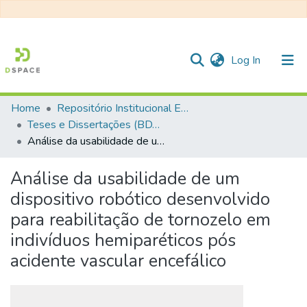
(current)
Log In
Home
Repositório Institucional EESC
Communities & Collections
Teses e Dissertações (BDTD USP)
Análise da usabilidade de um dispositivo robótico desenvolvido para reabilitação de tornozelo em indivíduos hemiparéticos pós acidente vascular encefálico
All of DSpace
Statistics
Análise da usabilidade de um
dispositivo robótico desenvolvido
para reabilitação de tornozelo em
indivíduos hemiparéticos pós
acidente vascular encefálico