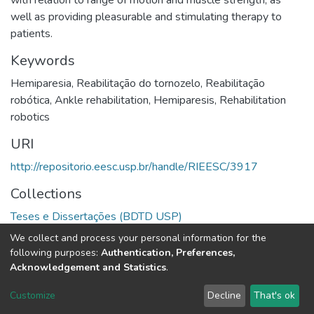
with relation to range of motion and muscle strength, as
well as providing pleasurable and stimulating therapy to
patients.
Keywords
Hemiparesia
,
Reabilitação do tornozelo
,
Reabilitação
robótica
,
Ankle rehabilitation
,
Hemiparesis
,
Rehabilitation
robotics
URI
http://repositorio.eesc.usp.br/handle/RIEESC/3917
Collections
Teses e Dissertações (BDTD USP)
We collect and process your personal information for the
Full item page
following purposes:
Authentication, Preferences,
Acknowledgement and Statistics
.
DSpace software
copyright © 2002-2026
LYRASIS
Customize
Decline
That's ok
Cookie settings
Send Feedback