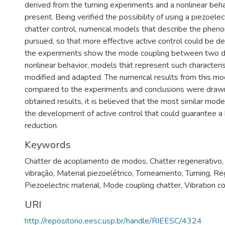
derived from the turning experiments and a nonlinear beh
present. Being verified the possibility of using a piezoelect
chatter control, numerical models that describe the phe
pursued, so that more effective active control could be 
the experiments show the mode coupling between two di
nonlinear behavior, models that represent such characteri
modified and adapted. The numerical results from this m
compared to the experiments and conclusions were drawn
obtained results, it is believed that the most similar mod
the development of active control that could guarantee a 
reduction.
Keywords
Chatter de acoplamento de modos
,
Chatter regenerativo
vibração
,
Material piezoelétrico
,
Torneamento
,
Turning
,
Reg
Piezoelectric material
,
Mode coupling chatter
,
Vibration co
URI
http://repositorio.eesc.usp.br/handle/RIEESC/4324