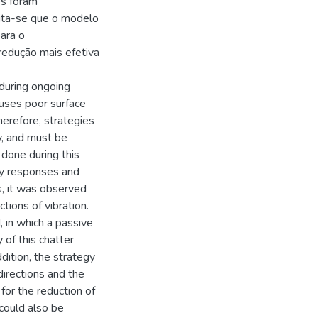
es foram
dita-se que o modelo
ara o
redução mais efetiva
y during ongoing
causes poor surface
Therefore, strategies
y, and must be
done during this
ncy responses and
, it was observed
tions of vibration.
 in which a passive
 of this chatter
ddition, the strategy
directions and the
for the reduction of
could also be