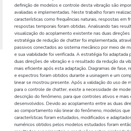
definição de modelos e controle desta vibração são impo
avaliadas e implementadas. Neste trabalho foram realiz
características como frequências naturais, respostas em f
respostas temporais foram obtidas. Analisando tais resul
visualização do acoplamento existente nas duas direções
estratégia de redução de chatter foi implementada, atrav
passivos conectados ao sistema mecânico por meio de mat
e sua viabilidade foi verificada. A estratégia foi adaptada 
duas direções de vibração e o resultado da redução da vi
mais eficiente após esta adaptação. Diagramas de fase, 
e espectros foram obtidos durante a usinagem e um co
linear se mostrou presente. Após a validação do uso de ma
para o controle de chatter, existe a necessidade de mode
descrição do fenômeno, para que controles ativos e mais
desenvolvidos. Devido ao acoplamento entre as duas dir
ao comportamento não linear do fenômeno, modelos que
características foram estudados, modificados e adaptado
numéricos obtidos pelos modelos estudados foram entã