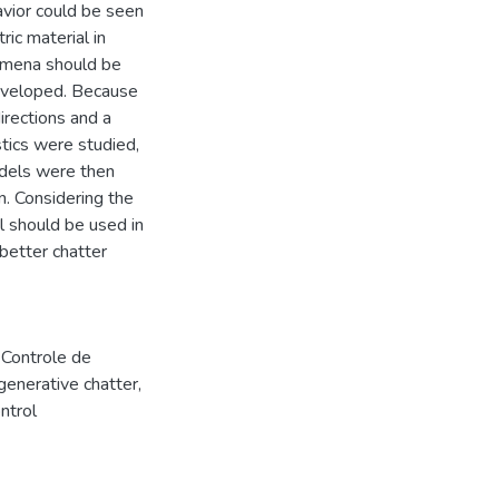
avior could be seen
ric material in
nomena should be
developed. Because
rections and a
stics were studied,
odels were then
. Considering the
el should be used in
better chatter
,
Controle de
enerative chatter
,
ntrol