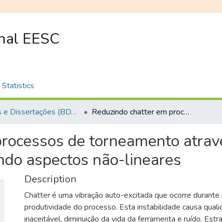
onal EESC
Statistics
Teses e Dissertações (BDTD USP)
Reduzindo chatter em processos de torneamento através do uso de material piezoelétrico considerando aspectos não-lineares
rocessos de torneamento atravé
ando aspectos não-lineares
Description
Chatter é uma vibração auto-excitada que ocorre durante 
produtividade do processo. Esta instabilidade causa quali
inaceitável, diminuição da vida da ferramenta e ruído. Estr