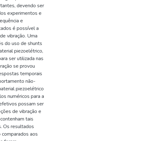
rtantes, devendo ser
ados experimentos e
requência e
tados é possível a
 de vibração. Uma
és do uso de shunts
erial piezoelétrico,
para ser utilizada nas
bração se provou
respostas temporais
mportamento não-
terial piezoelétrico
los numéricos para a
 efetivos possam ser
eções de vibração e
 contenham tais
s. Os resultados
o comparados aos