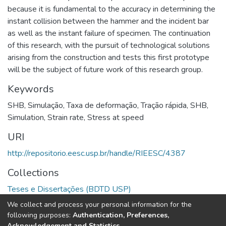
because it is fundamental to the accuracy in determining the
instant collision between the hammer and the incident bar
as well as the instant failure of specimen. The continuation
of this research, with the pursuit of technological solutions
arising from the construction and tests this first prototype
will be the subject of future work of this research group.
Keywords
SHB
,
Simulação
,
Taxa de deformação
,
Tração rápida
,
SHB
,
Simulation
,
Strain rate
,
Stress at speed
URI
http://repositorio.eesc.usp.br/handle/RIEESC/4387
Collections
Teses e Dissertações (BDTD USP)
We collect and process your personal information for the
Full item page
following purposes:
Authentication, Preferences,
Acknowledgement and Statistics
.