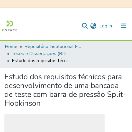
(current)
Log In
Home
Repositório Institucional EESC
Communities & Collections
Teses e Dissertações (BDTD USP)
Estudo dos requisitos técnicos para desenvolvimento de uma bancada de teste com barra de pressão Split-Hopkinson
All of DSpace
Statistics
Estudo dos requisitos técnicos para
desenvolvimento de uma bancada
de teste com barra de pressão Split-
Hopkinson