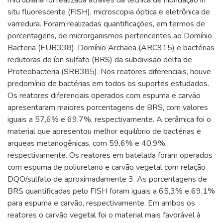
microbiana foi realizada através da técnica de hibridação in
situ fluorescente (FISH), microscopia óptica e eletrônica de
varredura. Foram realizadas quantificações, em termos de
porcentagens, de microrganismos pertencentes ao Domínio
Bacteria (EUB338), Domínio Archaea (ARC915) e bactérias
redutoras do íon sulfato (BRS) da subdivisão delta de
Proteobacteria (SRB385). Nos reatores diferenciais, houve
predomínio de bactérias em todos os suportes estudados.
Os reatores diferenciais operados com espuma e carvão
apresentaram maiores porcentagens de BRS, com valores
iguais a 57,6% e 69,7%, respectivamente. A cerâmica foi o
material que apresentou melhor equilíbrio de bactérias e
arqueas metanogênicas, com 59,6% e 40,9%,
respectivamente. Os reatores em batelada foram operados
com espuma de poliuretano e carvão vegetal com relação
DQO/sulfato de aproximadamente 3. As porcentagens de
BRS quantificadas pelo FISH foram iguais a 65,3% e 69,1%
para espuma e carvão, respectivamente. Em ambos os
reatores o carvão vegetal foi o material mais favorável à