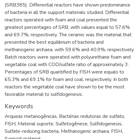
(SRB385). Differential reactors have shown predominance
of bacteria in all the support materials studied. Differential
reactors operated with foam and coal presented the
greatest percentages of SRB, with values equal to 57.6%
and 69.7%, respectively. The ceramic was the material that
presented the best equilibrium of bacteria and
methanogenic archaea, with 59.6% and 40.9%, respectively.
Batch reactors were operated with polyurethane foam and
vegetable coal with COD/sulfate ratio of approximately 3.
Percentages of SRB quantified by FISH were equals to
65.3% and 69.1% for foam and coal, respectively. In both
reactors the vegetable coal have shown to be the most
favorable material to sulfidogenesis.
Keywords
Arqueas metanogênicas
,
Bactérias redutoras de sulfato
,
FISH
,
Material suporte
,
Sulfetogênese
,
Sulfidogenesis
,
Sulfate-reducing bacteria
,
Methanogenic archaea
,
FISH
,
Support material