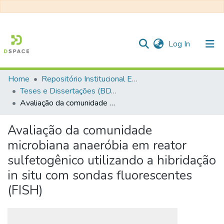
(current)
Log In
Home
Repositório Institucional EESC
Communities & Collections
Teses e Dissertações (BDTD USP)
Avaliação da comunidade microbiana anaeróbia em reator sulfetogênico utilizando a hibridação in situ com sondas fluorescentes (FISH)
All of DSpace
Statistics
Avaliação da comunidade
microbiana anaeróbia em reator
sulfetogênico utilizando a hibridação
in situ com sondas fluorescentes
(FISH)