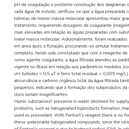
pH de coagulação e posterior construção dos diagramas 
cada água de estudo, verificou-se que a água preparada 
húmicas de menor massa molecular apresentou maior grau
tratamento, requerendo dosagens de coagulante (reagen
mais elevadas em relação às águas preparadas com subs
maior massa molecular. Adicionalmente, foram realizados 
em areia após a flotação, procurando-se simular tratamen
completo, tendo sido constatado que com o reagente d
como agente coagulante, a água filtrada atendeu ao padr
vigente no Brasil em relação aos parâmetros medidos (co
uH, turbidez < 0,5 uT e ferro total residual < 0,005 mg/L)
absorvância e carbono orgânico total da água filtrada ta
pequenos, indicando que a formação dos subprodutos da
cloro seriam insignificantes.
Humic substances\' presence in water destined for suppl
problems, such as halogenated byproducts formation, main
used as preoxidant. With Fenton\'s reagent there is no for
these undesirable halogenated compounds, since the str