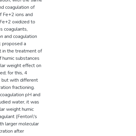
dition, with the same
nd coagulation of
f Fe+2 ions and
 Fe+2 oxidized to
s coagulants,
on and coagulation
rk proposed a
 in the treatment of
of humic substances
lar weight effect on
d; for this, 4
 but with different
tion fractioning.
 coagulation pH and
udied water, it was
lar weight humic
oagulant (Fenton\'s
h larger molecular
ration after