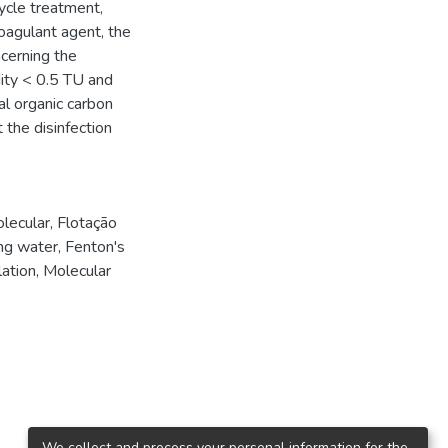
cycle treatment,
oagulant agent, the
ncerning the
ity < 0.5 TU and
al organic carbon
 the disinfection
lecular
,
Flotação
ing water
,
Fenton's
ation
,
Molecular
We collect and process your personal information for the