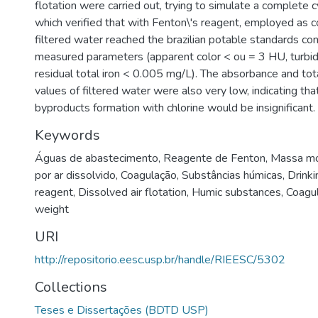
flotation were carried out, trying to simulate a complete 
which verified that with Fenton\'s reagent, employed as c
filtered water reached the brazilian potable standards co
measured parameters (apparent color < ou = 3 HU, turbid
residual total iron < 0.005 mg/L). The absorbance and tot
values of filtered water were also very low, indicating that
byproducts formation with chlorine would be insignificant.
Keywords
Águas de abastecimento
,
Reagente de Fenton
,
Massa mo
por ar dissolvido
,
Coagulação
,
Substâncias húmicas
,
Drink
reagent
,
Dissolved air flotation
,
Humic substances
,
Coagul
weight
URI
http://repositorio.eesc.usp.br/handle/RIEESC/5302
Collections
Teses e Dissertações (BDTD USP)