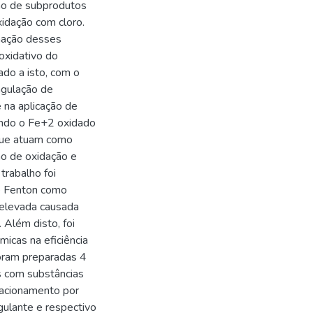
ão de subprodutos
idação com cloro.
mação desses
oxidativo do
ado a isto, com o
agulação de
 na aplicação de
endo o Fe+2 oxidado
que atuam como
ão de oxidação e
trabalho foi
e Fenton como
 elevada causada
 Além disto, foi
icas na eficiência
foram preparadas 4
s com substâncias
racionamento por
gulante e respectivo