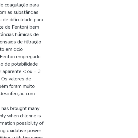
de coagulação para
com as substâncias
 de dificuldade para
te de Fenton) bem
tâncias húmicas de
ensaios de filtração
to em ciclo
e Fenton empregado
ão de potabilidade
r aparente < ou = 3
. Os valores de
mbém foram muito
 desinfecção com
y has brought many
ly when chlorine is
mation possibility of
ong oxidative power