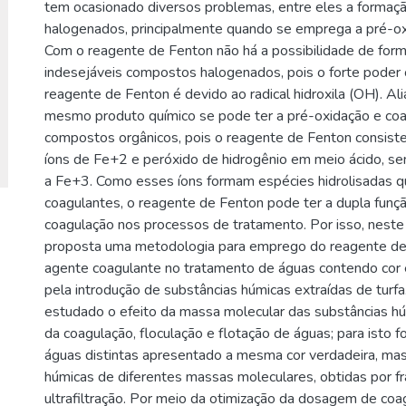
tem ocasionado diversos problemas, entre eles a formaç
halogenados, principalmente quando se emprega a pré-ox
Com o reagente de Fenton não há a possibilidade de for
indesejáveis compostos halogenados, pois o forte poder 
reagente de Fenton é devido ao radical hidroxila (OH). Ali
mesmo produto químico se pode ter a pré-oxidação e co
compostos orgânicos, pois o reagente de Fenton consiste
íons de Fe+2 e peróxido de hidrogênio em meio ácido, s
a Fe+3. Como esses íons formam espécies hidrolisadas 
coagulantes, o reagente de Fenton pode ter a dupla funç
coagulação nos processos de tratamento. Por isso, neste 
proposta uma metodologia para emprego do reagente d
agente coagulante no tratamento de águas contendo cor
pela introdução de substâncias húmicas extraídas de turfa.
estudado o efeito da massa molecular das substâncias húm
da coagulação, floculação e flotação de águas; para isto 
águas distintas apresentado a mesma cor verdadeira, ma
húmicas de diferentes massas moleculares, obtidas por f
ultrafiltração. Por meio da otimização da dosagem de coa