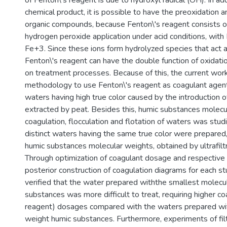
of Fenton\'s reagent is due to hydroxyl radical (OH). In ad
chemical product, it is possible to have the preoxidation a
organic compounds, because Fenton\'s reagent consists o
hydrogen peroxide application under acid conditions, with
Fe+3. Since these ions form hydrolyzed species that act a
Fenton\'s reagent can have the double function of oxidati
on treatment processes. Because of this, the current wo
methodology to use Fenton\'s reagent as coagulant agent
waters having high true color caused by the introduction 
extracted by peat. Besides this, humic substances molecu
coagulation, flocculation and flotation of waters was studie
distinct waters having the same true color were prepared,
humic substances molecular weights, obtained by ultrafiltra
Through optimization of coagulant dosage and respective
posterior construction of coagulation diagrams for each st
verified that the water prepared withthe smallest molecu
substances was more difficult to treat, requiring higher c
reagent) dosages compared with the waters prepared wit
weight humic substances. Furthermore, experiments of filt