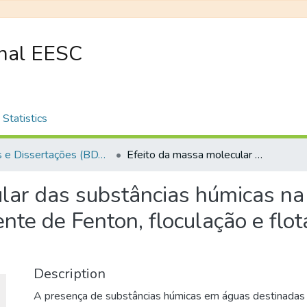
onal EESC
Statistics
Teses e Dissertações (BDTD USP)
Efeito da massa molecular das substâncias húmicas na eficiência da coagulação com o reagente de Fenton, floculação e flotação de águas de mesma cor verdadeira
lar das substâncias húmicas na 
nte de Fenton, floculação e flo
Description
A presença de substâncias húmicas em águas destinadas