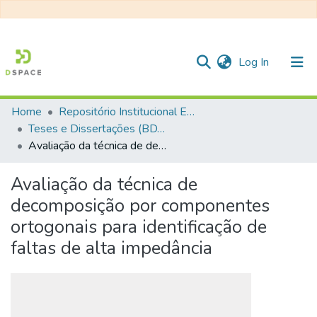
(current)
Log In
Home
Repositório Institucional EESC
Communities & Collections
Teses e Dissertações (BDTD USP)
Avaliação da técnica de decomposição por componentes ortogonais para identificação de faltas de alta impedância
All of DSpace
Statistics
Avaliação da técnica de
decomposição por componentes
ortogonais para identificação de
faltas de alta impedância