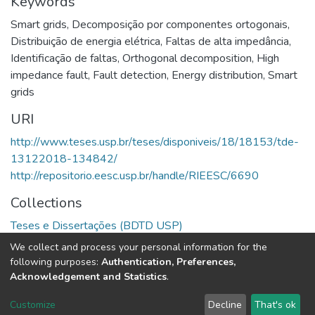
Keywords
Smart grids
,
Decomposição por componentes ortogonais
,
Distribuição de energia elétrica
,
Faltas de alta impedância
,
Identificação de faltas
,
Orthogonal decomposition
,
High
impedance fault
,
Fault detection
,
Energy distribution
,
Smart
grids
URI
http://www.teses.usp.br/teses/disponiveis/18/18153/tde-
13122018-134842/
http://repositorio.eesc.usp.br/handle/RIEESC/6690
Collections
Teses e Dissertações (BDTD USP)
We collect and process your personal information for the
Full item page
following purposes:
Authentication, Preferences,
Acknowledgement and Statistics
.
DSpace software
copyright © 2002-2026
LYRASIS
Customize
Decline
That's ok