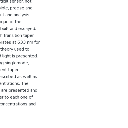
tical sensor, not
ble, precise and
t and analysis
ique of the
 built and essayed.
h transition taper,
erates at 633 nm for
e theory used to
 light is presented.
ing singlemode,
rent taper
escribed as well as
ntrations. The
n are presented and
er to each one of
concentrations and,