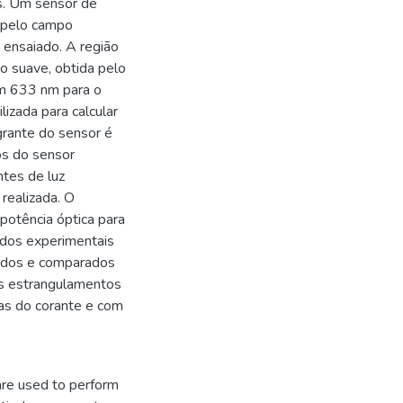
s. Um sensor de
o pelo campo
 ensaiado. A região
ão suave, obtida pelo
em 633 nm para o
lizada para calcular
egrante do sensor é
os do sensor
ntes de luz
realizada. O
potência óptica para
ados experimentais
tados e comparados
os estrangulamentos
tas do corante e com
are used to perform