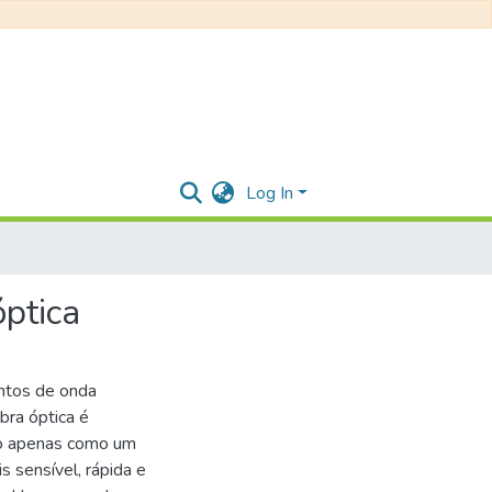
Log In
ptica
entos de onda
bra óptica é
ão apenas como um
 sensível, rápida e