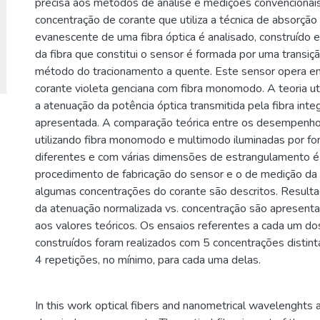
precisa aos métodos de análise e medições convencionai
concentração de corante que utiliza a técnica de absorçã
evanescente de uma fibra óptica é analisado, construído e
da fibra que constitui o sensor é formada por uma transiç
método do tracionamento a quente. Este sensor opera 
corante violeta genciana com fibra monomodo. A teoria uti
a atenuação da potência óptica transmitida pela fibra int
apresentada. A comparação teórica entre os desempenh
utilizando fibra monomodo e multimodo iluminadas por fo
diferentes e com várias dimensões de estrangulamento é 
procedimento de fabricação do sensor e o de medição da 
algumas concentrações do corante são descritos. Result
da atenuação normalizada vs. concentração são apresen
aos valores teóricos. Os ensaios referentes a cada um d
construídos foram realizados com 5 concentrações distin
4 repetições, no mínimo, para cada uma delas.
In this work optical fibers and nanometrical wavelenghts 