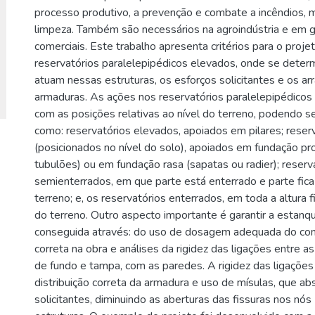
processo produtivo, a prevenção e combate a incêndios,
limpeza. Também são necessários na agroindústria e em 
comerciais. Este trabalho apresenta critérios para o proje
reservatórios paralelepipédicos elevados, onde se dete
atuam nessas estruturas, os esforços solicitantes e os arr
armaduras. As ações nos reservatórios paralelepipédicos
com as posições relativas ao nível do terreno, podendo se
como: reservatórios elevados, apoiados em pilares; reser
(posicionados no nível do solo), apoiados em fundação pr
tubulões) ou em fundação rasa (sapatas ou radier); reserv
semienterrados, em que parte está enterrado e parte fica
terreno; e, os reservatórios enterrados, em toda a altura f
do terreno. Outro aspecto importante é garantir a estanq
conseguida através: do uso de dosagem adequada do con
correta na obra e análises da rigidez das ligações entre a
de fundo e tampa, com as paredes. A rigidez das ligações
distribuição correta da armadura e uso de mísulas, que a
solicitantes, diminuindo as aberturas das fissuras nos nós