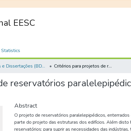
onal EESC
Statistics
Teses e Dissertações (BDTD USP)
Critérios para projetos de reservatórios paralelepipédicos elevados de concreto armado
 de reservatórios paralelepipédi
Abstract
O projeto de reservatórios paralelepipédicos, enterrados 
parte do projeto das estruturas dos edifícios. Além disto
reservatórios: para suprir as necessidades das indústrias,