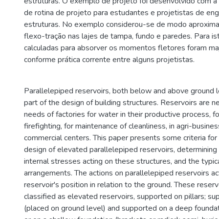
estruturas. O exemplo de projeto foi desenvolvido com a f
de rotina de projeto para estudantes e projetistas de en
estruturas. No exemplo considerou-se de modo aproxima
flexo-tração nas lajes de tampa, fundo e paredes. Para i
calculadas para absorver os momentos fletores foram m
conforme prática corrente entre alguns projetistas.
Parallelepiped reservoirs, both below and above ground le
part of the design of building structures. Reservoirs are 
needs of factories for water in their productive process, f
firefighting, for maintenance of cleanliness, in agri-busines
commercial centers. This paper presents some criteria for 
design of elevated parallelepiped reservoirs, determining
internal stresses acting on these structures, and the typi
arrangements. The actions on parallelepiped reservoirs ac
reservoir's position in relation to the ground. These reserv
classified as elevated reservoirs, supported on pillars; s
(placed on ground level) and supported on a deep foundati