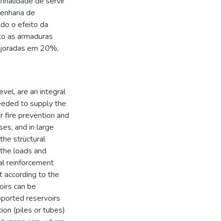
inalidade de servir
genharia de
do o efeito da
sto as armaduras
ajoradas em 20%,
vel, are an integral
needed to supply the
or fire prevention and
ses, and in large
the structural
 the loads and
cal reinforcement
t according to the
oirs can be
upported reservoirs
on (piles or tubes)