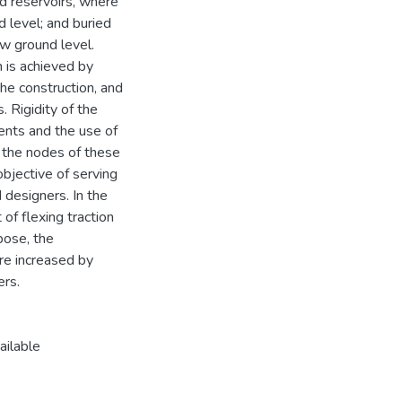
ed reservoirs, where
d level; and buried
ow ground level.
 is achieved by
the construction, and
. Rigidity of the
ments and the use of
n the nodes of these
bjective of serving
 designers. In the
f flexing traction
pose, the
e increased by
ers.
ailable