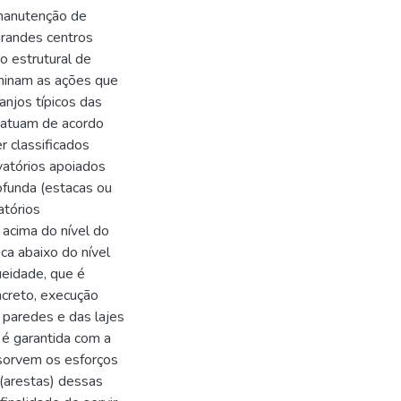
 manutenção de
grandes centros
to estrutural de
rminam as ações que
anjos típicos das
 atuam de acordo
r classificados
vatórios apoiados
ofunda (estacas ou
atórios
 acima do nível do
ica abaixo do nível
ueidade, que é
creto, execução
s paredes e das lajes
 é garantida com a
bsorvem os esforços
 (arestas) dessas