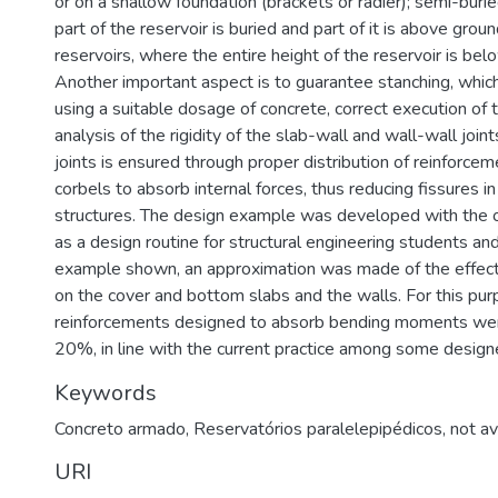
or on a shallow foundation (brackets or radier); semi-buri
part of the reservoir is buried and part of it is above groun
reservoirs, where the entire height of the reservoir is bel
Another important aspect is to guarantee stanching, which
using a suitable dosage of concrete, correct execution of 
analysis of the rigidity of the slab-wall and wall-wall joints
joints is ensured through proper distribution of reinforce
corbels to absorb internal forces, thus reducing fissures i
structures. The design example was developed with the o
as a design routine for structural engineering students and
example shown, an approximation was made of the effect o
on the cover and bottom slabs and the walls. For this pur
reinforcements designed to absorb bending moments wer
20%, in line with the current practice among some design
Keywords
Concreto armado
,
Reservatórios paralelepipédicos
,
not av
URI