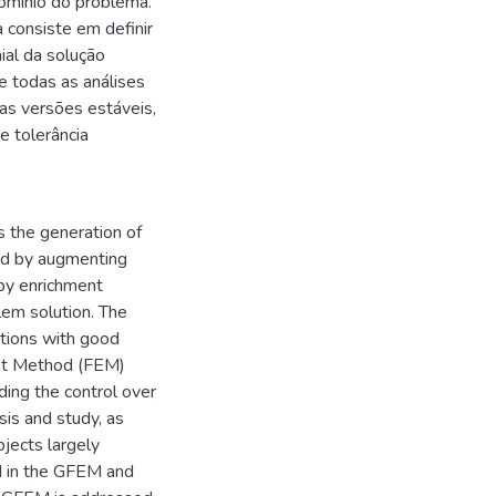
domínio do problema.
a consiste em definir
ial da solução
e todas as análises
as versões estáveis,
e tolerância
 the generation of
ed by augmenting
by enrichment
lem solution. The
utions with good
ent Method (FEM)
ding the control over
ysis and study, as
bjects largely
d in the GFEM and