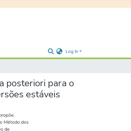
Log In
 posteriori para o
rsões estáveis
propõe,
do Método dos
es de