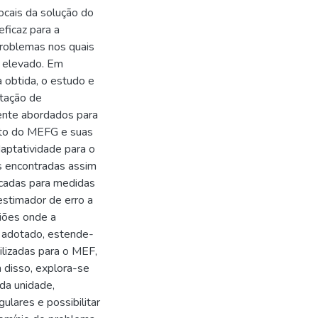
cais da solução do
ficaz para a
roblemas nos quais
e elevado. Em
 obtida, o estudo e
ntação de
ente abordados para
to do MEFG e suas
aptatividade para o
s encontradas assim
icadas para medidas
 estimador de erro a
giões onde a
r adotado, estende-
lizadas para o MEF,
 disso, explora-se
da unidade,
ulares e possibilitar