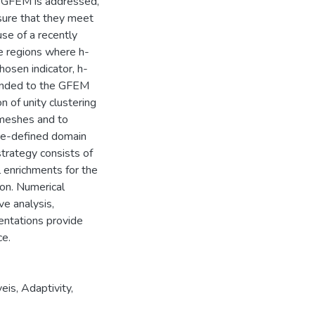
he GFEM is addressed,
nsure that they meet
use of a recently
he regions where h-
hosen indicator, h-
ended to the GFEM
 of unity clustering
 meshes and to
re-defined domain
strategy consists of
l enrichments for the
ion. Numerical
e analysis,
entations provide
ce.
veis
,
Adaptivity
,