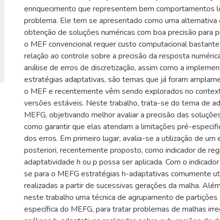
enriquecimento que representem bem comportamentos lo
problema. Ele tem se apresentado como uma alternativa e
obtenção de soluções numéricas com boa precisão para p
o MEF convencional requer custo computacional bastant
relação ao controle sobre a precisão da resposta numérica
análise de erros de discretização, assim como a impleme
estratégias adaptativas, são temas que já foram amplam
o MEF e recentemente vêm sendo explorados no contex
versões estáveis. Neste trabalho, trata-se do tema de ad
MEFG, objetivando melhor avaliar a precisão das soluçõe
como garantir que elas atendam a limitações pré-especif
dos erros. Em primeiro lugar, avalia-se a utilização de um
posteriori, recentemente proposto, como indicador de re
adaptatividade h ou p possa ser aplicada. Com o indicado
se para o MEFG estratégias h-adaptativas comumente uti
realizadas a partir de sucessivas gerações da malha. Além
neste trabalho uma técnica de agrupamento de partições 
específica do MEFG, para tratar problemas de malhas irreg