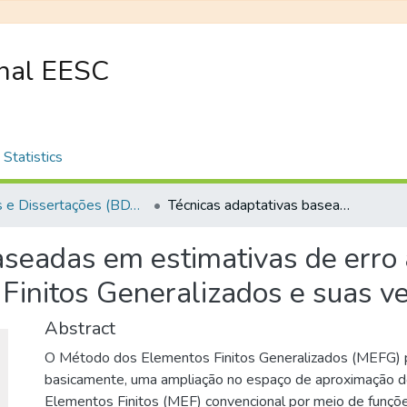
onal EESC
Statistics
Teses e Dissertações (BDTD USP)
Técnicas adaptativas baseadas em estimativas de erro a posteriori para o Método dos Elementos Finitos Generalizados e suas versões estáveis
seadas em estimativas de erro a
initos Generalizados e suas ve
Abstract
O Método dos Elementos Finitos Generalizados (MEFG) 
basicamente, uma ampliação no espaço de aproximação 
Elementos Finitos (MEF) convencional por meio de funçõ