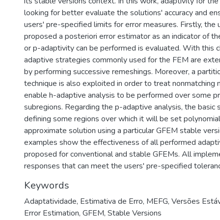
its stable versions context. In this work, adaptivity for t
looking for better evaluate the solutions' accuracy and e
users' pre-specified limits for error measures. Firstly, the 
proposed a posteriori error estimator as an indicator of t
or p-adaptivity can be performed is evaluated. With this c
adaptive strategies commonly used for the FEM are ext
by performing successive remeshings. Moreover, a partition
technique is also exploited in order to treat nonmatching
enable h-adaptive analysis to be performed over some p
subregions. Regarding the p-adaptive analysis, the basic 
defining some regions over which it will be set polynomia
approximate solution using a particular GFEM stable vers
examples show the effectiveness of all performed adaptiv
proposed for conventional and stable GFEMs. All implem
responses that can meet the users' pre-specified toleran
Keywords
Adaptatividade
,
Estimativa de Erro
,
MEFG
,
Versões Está
Error Estimation
,
GFEM
,
Stable Versions