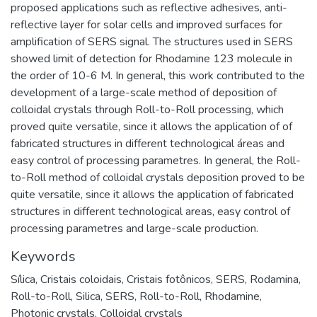
proposed applications such as reflective adhesives, anti-
reflective layer for solar cells and improved surfaces for
amplification of SERS signal. The structures used in SERS
showed limit of detection for Rhodamine 123 molecule in
the order of 10-6 M. In general, this work contributed to the
development of a large-scale method of deposition of
colloidal crystals through Roll-to-Roll processing, which
proved quite versatile, since it allows the application of of
fabricated structures in different technological áreas and
easy control of processing parametres. In general, the Roll-
to-Roll method of colloidal crystals deposition proved to be
quite versatile, since it allows the application of fabricated
structures in different technological areas, easy control of
processing parametres and large-scale production.
Keywords
Sílica
,
Cristais coloidais
,
Cristais fotônicos
,
SERS
,
Rodamina
,
Roll-to-Roll
,
Silica
,
SERS
,
Roll-to-Roll
,
Rhodamine
,
Photonic crystals
,
Colloidal crystals