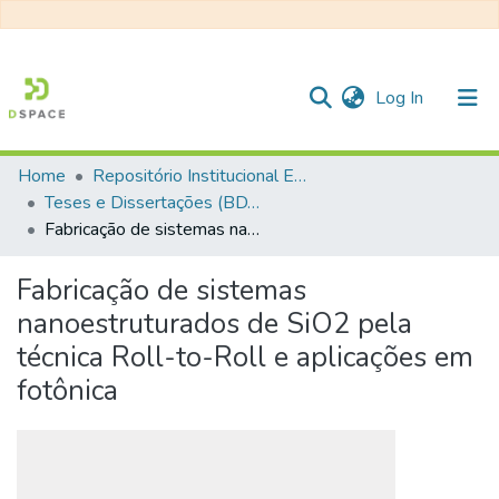
(current)
Log In
Home
Repositório Institucional EESC
Communities & Collections
Teses e Dissertações (BDTD USP)
Fabricação de sistemas nanoestruturados de SiO2 pela técnica Roll-to-Roll e aplicações em fotônica
All of DSpace
Statistics
Fabricação de sistemas
nanoestruturados de SiO2 pela
técnica Roll-to-Roll e aplicações em
fotônica