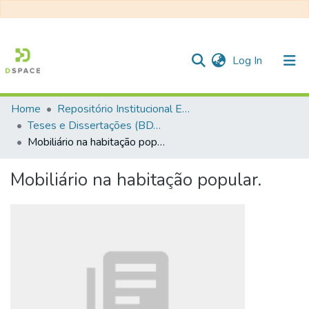
(current)
Log In
Home
Repositório Institucional EESC
Communities & Collections
Teses e Dissertações (BDTD USP)
Mobiliário na habitação popular.
All of DSpace
Statistics
Mobiliário na habitação popular.