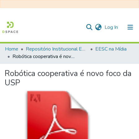
(current)
Log In
Home
Repositório Institucional EESC
EESC na Mídia
Communities & Collections
Robótica cooperativa é novo foco da USP
All of DSpace
Robótica cooperativa é novo foco da
Statistics
USP