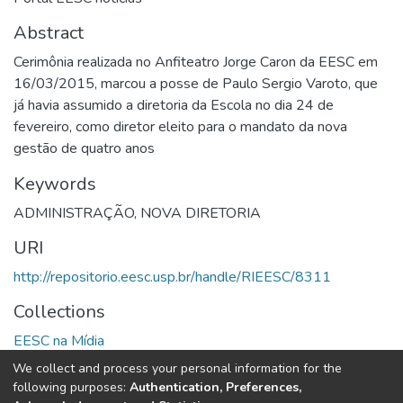
Abstract
Cerimônia realizada no Anfiteatro Jorge Caron da EESC em
16/03/2015, marcou a posse de Paulo Sergio Varoto, que
já havia assumido a diretoria da Escola no dia 24 de
fevereiro, como diretor eleito para o mandato da nova
gestão de quatro anos
Keywords
ADMINISTRAÇÃO
,
NOVA DIRETORIA
URI
http://repositorio.eesc.usp.br/handle/RIEESC/8311
Collections
EESC na Mídia
We collect and process your personal information for the
Full item page
following purposes:
Authentication, Preferences,