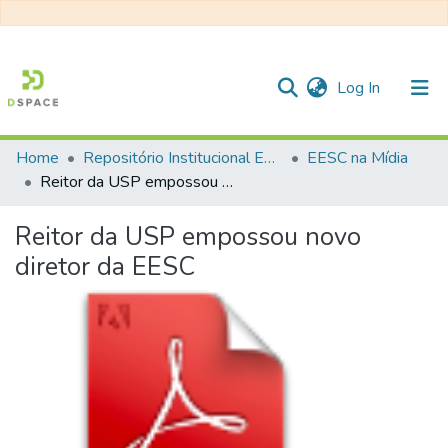
(current)
Log In
Home
Repositório Institucional EESC
EESC na Mídia
Communities & Collections
Reitor da USP empossou novo diretor da EESC
All of DSpace
Reitor da USP empossou novo
Statistics
diretor da EESC