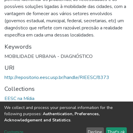
possíveis soluções ligadas à mobilidade das cidades, com a
vantagem de fornecer aos vários setores envolvidos
(governos estadual, municipal, federal, secretarias, etc) um
diagnóstico que reflete com razoável precisão a realidade
específica em cada uma dessas localidades.
Keywords
MOBILIDADE URBANA - DIAGNÓSTICO
URI
http://repositorio.eesc.usp.br/handle/RIEESC/8373
Collections
EESC na Mídia
We collect and process your personal information for the
Full item page
following purposes:
Authentication, Preferences,
Acknowledgement and Statistics
.
DSpace software
copyright © 2002-2026
LYRASIS
Customize
Decline
That's ok