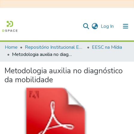
(current)
Log In
Home
Repositório Institucional EESC
EESC na Mídia
Communities & Collections
Metodologia auxilia no diagnóstico da mobilidade
All of DSpace
Metodologia auxilia no diagnóstico
Statistics
da mobilidade